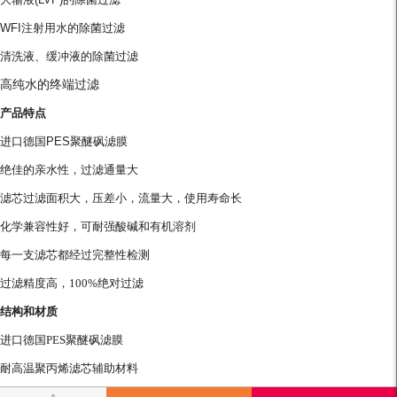
WFI
注射用水的除菌过滤
清洗液、缓冲液的除菌过滤
高纯水的终端过滤
产品特点
进口德国PES聚醚砜滤膜
绝佳的亲水性，过滤通量大
滤芯过滤面积大，压差小，流量大，使用寿命长
化学兼容性好，可耐
强
酸碱和有机溶剂
每一支滤芯都经过完整性检测
过滤精度高，
100%
绝对过滤
结构和材质
进口德国PES聚醚砜滤膜
耐高温聚丙烯滤芯辅助材料