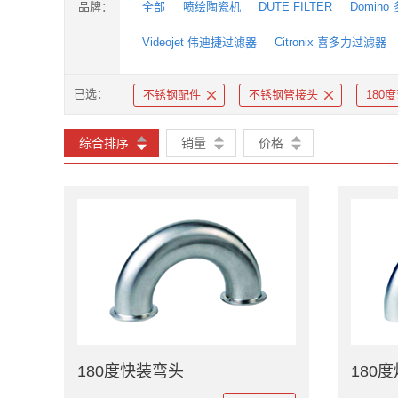
品牌：
全部
喷绘陶瓷机
DUTE FILTER
Domin
Videojet 伟迪捷过滤器
Citronix 喜多力过滤器
已选：
不锈钢配件
不锈钢管接头
180
综合排序
销量
价格
180度快装弯头
180