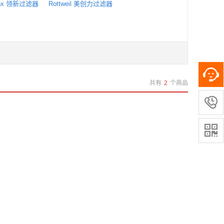
inx 领新过滤器
Rottweil 美创力过滤器
共有
2
个商品

