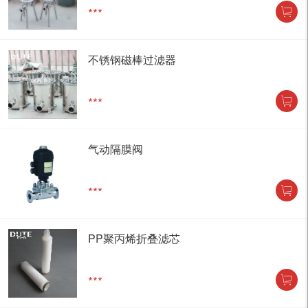
***
不锈钢磁棒过滤器
***
气动隔膜阀
***
PP聚丙烯折叠滤芯
***