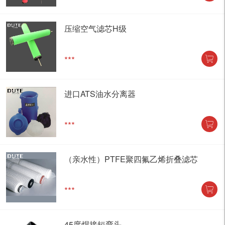
压缩空气滤芯H级
***
进口ATS油水分离器
***
（亲水性）PTFE聚四氟乙烯折叠滤芯
***
45度焊接短弯头