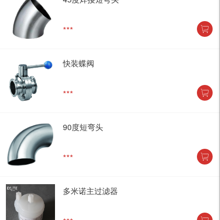
***
快装蝶阀
***
90度短弯头
***
多米诺主过滤器