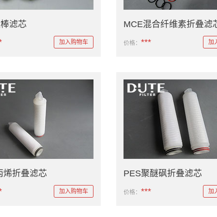
钛棒滤芯
MCE混合纤维素折叠滤
*
***
加入购物车
加
价格：
丙烯折叠滤芯
PES聚醚砜折叠滤芯
*
***
加入购物车
加
价格：