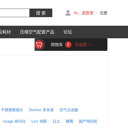
/
搜 索
Hi，请登录
注册
及耗材
压缩空气配套产品
论坛
购物车
0
去结算
>>
不锈钢管接头
Domino 多米诺
空气过滤器
Image 依玛仕
Linx 领新
日立
赛腾
国产喷码机