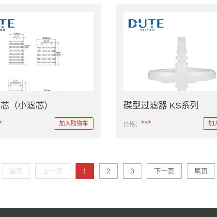
滤芯（小滤芯）
碟型过滤器 KS系列
*
***
加入购物车
加
价格：
首页
上一页
1
2
3
下一页
尾页